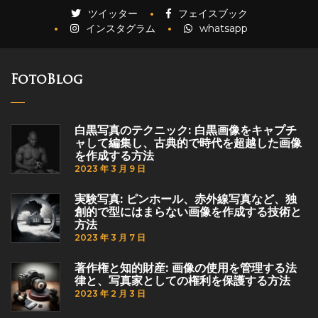
ツイッター
フェイスブック
インスタグラム
whatsapp
FotoBlog
白黒写真のテクニック: 白黒画像をキャプチ
ャして編集し、古典的で時代を超越した画像
を作成する方法
2023 年 3 月 9 日
実験写真: ピンホール、赤外線写真など、独
創的で型にはまらない画像を作成する技術と
方法
2023 年 3 月 7 日
著作権と知的財産: 画像の使用を管理する法
律と、写真家としての権利を保護する方法
2023 年 2 月 3 日